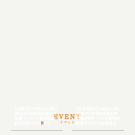
【八戸市】8月8日(日)、9日
【上北郡】8月1日(土)、2日
【江別市】7/18(土)・19(日)・
【八戸市】7月19日(日)、20日
(祝)八戸市水産会館にて
(日)おいらせ町みなくる館
20(月)は江別市民会館で
(祝)八戸市東体育館にて
EVENT
金属サイディング外壁材
にて金属サイディング外壁
外壁リフォーム展示相談
金属サイディング外壁材
展示リフォーム相談会
イベント
材展示リフォーム相談会
会を開催します
展示リフォーム相談会