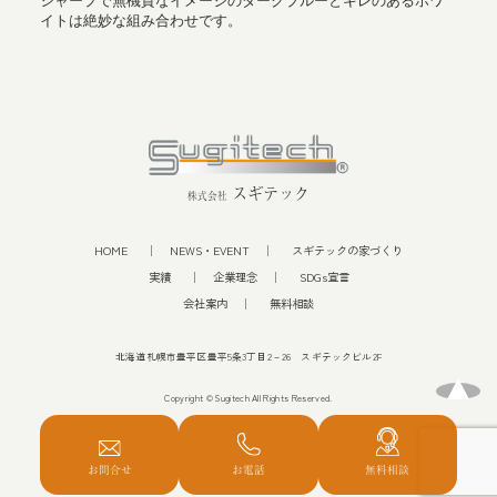
シャープで無機質なイメージのダークブルーとキレのあるホワ
イトは絶妙な組み合わせです。
スギテック
株式会社
HOME
NEWS・EVENT
スギテックの家づくり
実績
企業理念
SDGs宣言
会社案内
無料相談
北海道札幌市豊平区豊平5条3丁目2－26 スギテックビル2F
Copyright © Sugitech All Rights Reserved.
お問合せ
お電話
無料相談