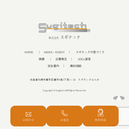
スギテック
株式会社
HOME
NEWS・EVENT
スギテックの家づくり
実績
企業理念
SDGs宣言
会社案内
無料相談
北海道札幌市豊平区豊平5条3丁目2－26 スギテックビル2F
Copyright © Sugitech All Rights Reserved.
お問合せ
お電話
無料相談