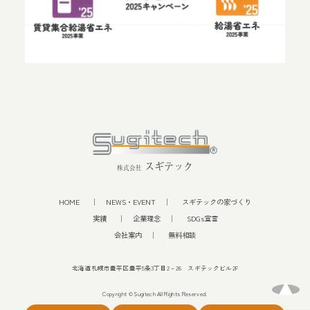
スギテック
株式会社
HOME
NEWS・EVENT
スギテックの家づくり
実績
企業理念
SDGs宣言
会社案内
無料相談
北海道札幌市豊平区豊平5条3丁目2－26 スギテックビル2F
Copyright © Sugitech All Rights Reserved.